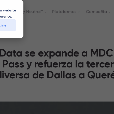
ur website
s
Actively Neutral™
Plataformas
Compañía
ference.
line
 Data se expande a MDC
 Pass y refuerza la terce
diversa de Dallas a Quer