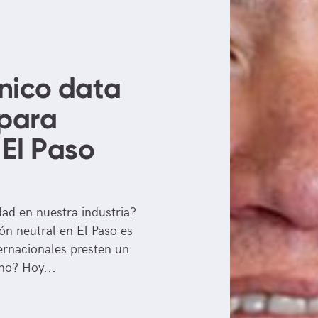
nico data
 para
El Paso
dad en nuestra industria?
ón neutral en El Paso es
ternacionales presten un
no? Hoy...