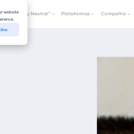
ur website
s
Actively Neutral™
Plataformas
Compañía
ference.
line