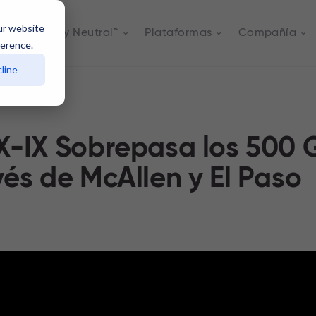
ur website
s
Actively Neutral™
Plataformas
Compañía
ference.
line
X-IX Sobrepasa los 500
vés de McAllen y El Paso