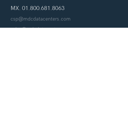
MX. 01.800.681.8063
csp@mdcdatacenters.com
sales@mdcdatacenters.com
Contáctanos
Data Centers
Nuestras Ubicaciones
McAllen
Laredo
El Paso
Nogales
Eagle Pass