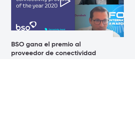
BSO gana el premio al
proveedor de conectividad
del año en FOW | Premios
internacionales de inversores
globales 2020
BSO anunció recientemente su asociación
con IXcellerate, el principal operador de
centro de datos neutral para operadores
en Rusia, para mejorar el acceso a la fibra
dentro y fuera de Moscú, sede del
intercambio de Rusia (MOEX).