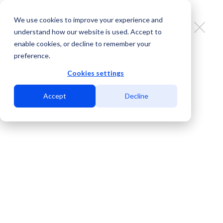
We use cookies to improve your experience and
understand how our website is used. Accept to
enable cookies, or decline to remember your
preference.
MDC El Paso: diseñado
especialmente para el crecimiento
Cookies settings
de los operadores
Accept
Decline