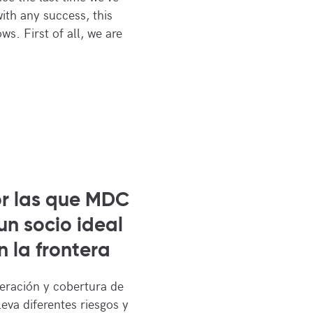
ith any success, this
s. First of all, we are
or las que MDC
un socio ideal
 la frontera
eración y cobertura de
leva diferentes riesgos y