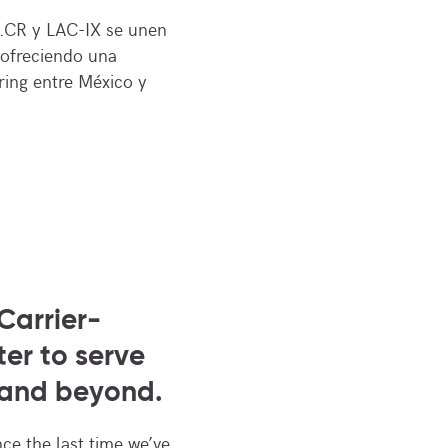
CR y LAC-IX se unen
 ofreciendo una
ring entre México y
Carrier-
ter to serve
 and beyond.
nce the last time we’ve