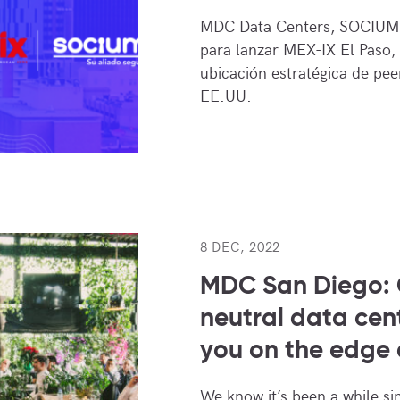
MDC Data Centers, SOCIUM.
para lanzar MEX-IX El Paso,
ubicación estratégica de pee
EE.UU.
8 DEC, 2022
MDC San Diego: 
neutral data cen
you on the edge
We know it’s been a while si