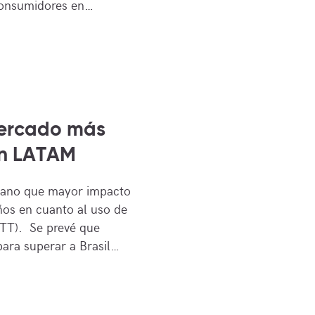
 consumidores en…
mercado más
en LATAM
icano que mayor impacto
ños en cuanto al uso de
OTT). Se prevé que
ara superar a Brasil…