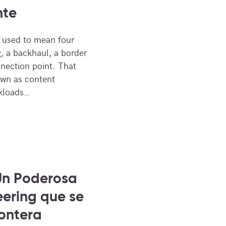
nte
ic used to mean four
g, a backhaul, a border
nnection point. That
own as content
rkloads…
Un Poderosa
ering que se
ontera