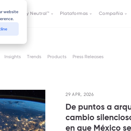
ur website
s
Actively Neutral™
Plataformas
Compañía
ference.
line
Insights
Trends
Products
Press Releases
29 APR, 2026
De puntos a arqu
cambio silencios
en que México s