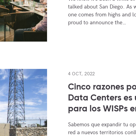
talked about San Diego. As w
one comes from highs and low
proud to announce the…
4 OCT, 2022
Cinco razones p
Data Centers es 
para los WISPs en
Sabemos que expandir tu op
red a nuevos territorios conl