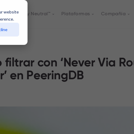
ur website
s
Actively Neutral™
Plataformas
Compañía
ference.
line
filtrar con ‘Never Via R
r’ en PeeringDB