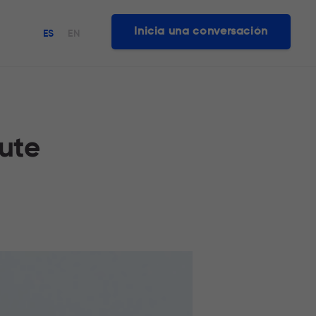
Inicia una conversación
ES
EN
oute