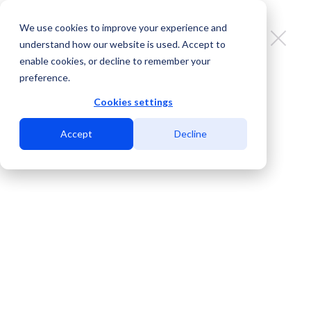
We use cookies to improve your experience and
understand how our website is used. Accept to
enable cookies, or decline to remember your
preference.
Gold Data se expande a MDC El
Paso para fortalecer la resiliencia
Cookies settings
de la red en la frontera
Accept
Decline