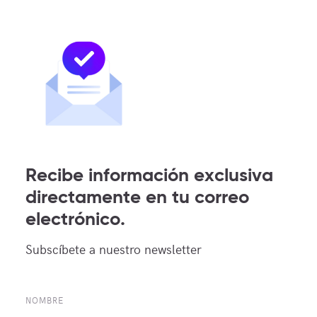
MDC Newsroom
POPULAR TAGS
Recibe información exclusiva
directamente en tu correo
COLOCATION
BORDER
electrónico.
NEUTRAL INTERCONNECTION
PEERING
MEX-IX
Subscíbete a nuestro newsletter
MDC MCALLEN
MEXICAN MARKET
ACTIVELY NEUTRAL
CONTENT PROVIDERS
NOMBRE