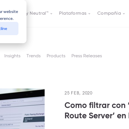
ur website
s
Actively Neutral™
Plataformas
Compañía
ference.
line
Insights
Trends
Products
Press Releases
25 FEB, 2020
Como filtrar con 
Route Server’ en