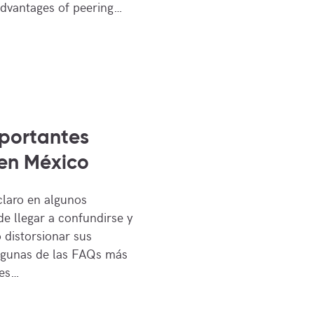
advantages of peering…
portantes
 en México
claro en algunos
de llegar a confundirse y
 distorsionar sus
lgunas de las FAQs más
res…