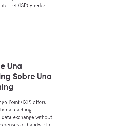
Internet (ISP) y redes…
De Una
ing Sobre Una
hing
ge Point (IXP) offers
tional caching
nt data exchange without
 expenses or bandwidth