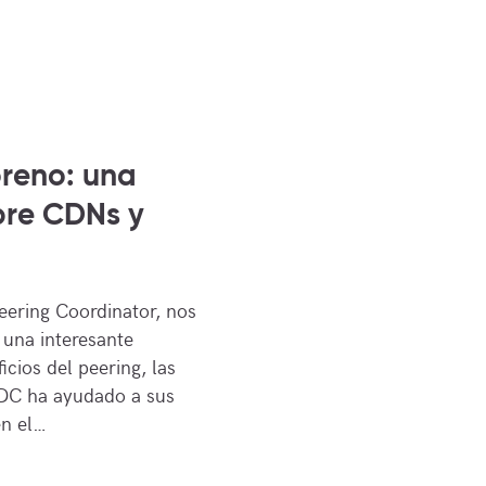
reno: una
bre CDNs y
eering Coordinator, nos
 una interesante
cios del peering, las
DC ha ayudado a sus
en el…