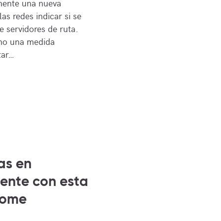
mente una nueva
las redes indicar si se
de servidores de ruta.
omo una medida
tar…
as en
ente con esta
rome