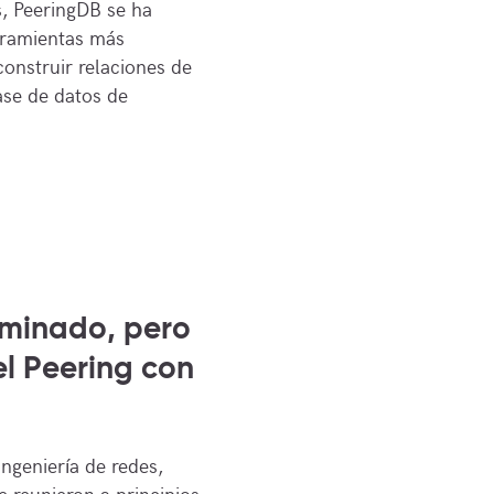
s, PeeringDB se ha
rramientas más
construir relaciones de
base de datos de
minado, pero
el Peering con
ingeniería de redes,
e reunieron a principios