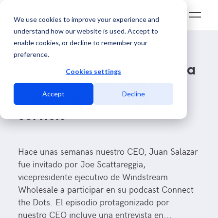
We use cookies to improve your experience and
understand how our website is used. Accept to
enable cookies, or decline to remember your
preference.
Cómo la neutralidad brinda
Cookies settings
libertad de elección y
Accept
Decline
mejora la calidad del
servicio
Hace unas semanas nuestro CEO, Juan Salazar
fue invitado por Joe Scattareggia,
vicepresidente ejecutivo de Windstream
Wholesale a participar en su podcast Connect
the Dots. El episodio protagonizado por
nuestro CEO incluye una entrevista en...