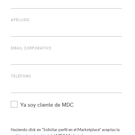
crecimiento de los operadores
APELLIDO
EMAIL CORPORATIVO
Continuar leyendo
OTROS ARTÍCULOS EN PRODUCTS
TELÉFONO
Ya soy cliente de MDC
Haciendo click en "Solicitar perfil en el Marketplace" aceptas la