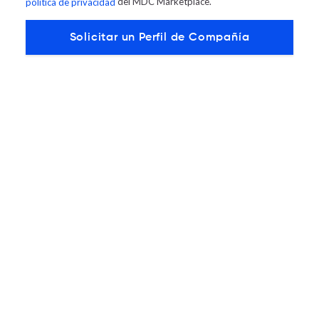
del MDC Marketplace.
política de privacidad
20 MAY
PRODUCTS
Presentamos una nueva versión del
MDC Marketplace más simple y
funcional
A diario nuestros clientes buscan y ofrecen
servicios, esto parece no ser nada nuevo, de
hecho en el mercado existe…