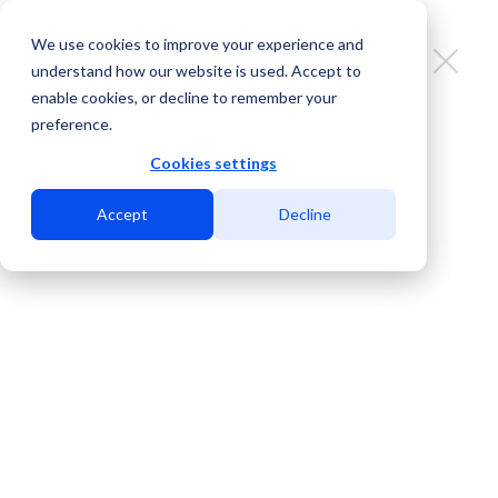
We use cookies to improve your experience and
understand how our website is used. Accept to
enable cookies, or decline to remember your
preference.
Cómo crear múltiples solicitudes
con el asistente de cotización del
Cookies settings
MDC Marketplace
Accept
Decline