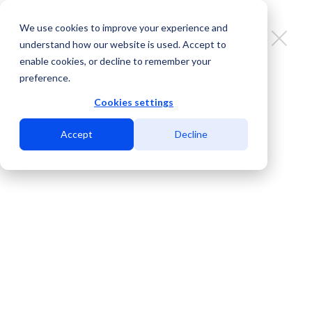
We use cookies to improve your experience and
understand how our website is used. Accept to
enable cookies, or decline to remember your
preference.
Vívaro Telecom teams up with
MDC Data Centers in San Diego to
Cookies settings
bridge connections across the
Accept
Decline
western border