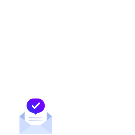
Vívaro Telecom is a Vívaro company.
Vívaro Telecom is based in Monterrey, N.L.,
Mexico.
Learn more about Vívaro Telecom at
http://www.vivaro.com/Telecom
and find us
on social media.
About MDC Data Centers
MDC Data Centers ofrece la solución ideal
para redes que buscan una conectividad